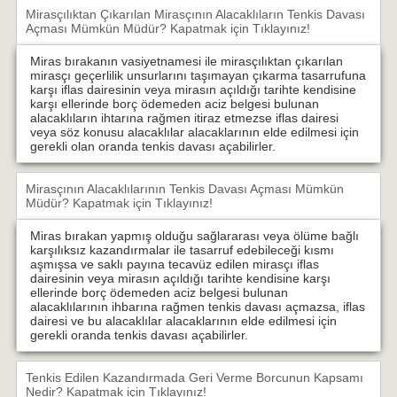
Mirasçılıktan Çıkarılan Mirasçının Alacaklıların Tenkis Davası
Açması Mümkün Müdür?
Kapatmak için Tıklayınız!
Miras bırakanın vasiyetnamesi ile mirasçılıktan çıkarılan
mirasçı geçerlilik unsurlarını taşımayan çıkarma tasarrufuna
karşı iflas dairesinin veya mirasın açıldığı tarihte kendisine
karşı ellerinde borç ödemeden aciz belgesi bulunan
alacaklıların ihtarına rağmen itiraz etmezse iflas dairesi
veya söz konusu alacaklılar alacaklarının elde edilmesi için
gerekli olan oranda tenkis davası açabilirler.
Mirasçının Alacaklılarının Tenkis Davası Açması Mümkün
Müdür?
Kapatmak için Tıklayınız!
Miras bırakan yapmış olduğu sağlararası veya ölüme bağlı
karşılıksız kazandırmalar ile tasarruf edebileceği kısmı
aşmışsa ve saklı payına tecavüz edilen mirasçı iflas
dairesinin veya mirasın açıldığı tarihte kendisine karşı
ellerinde borç ödemeden aciz belgesi bulunan
alacaklılarının ihbarına rağmen tenkis davası açmazsa, iflas
dairesi ve bu alacaklılar alacaklarının elde edilmesi için
gerekli oranda tenkis davası açabilirler.
Tenkis Edilen Kazandırmada Geri Verme Borcunun Kapsamı
Nedir?
Kapatmak için Tıklayınız!