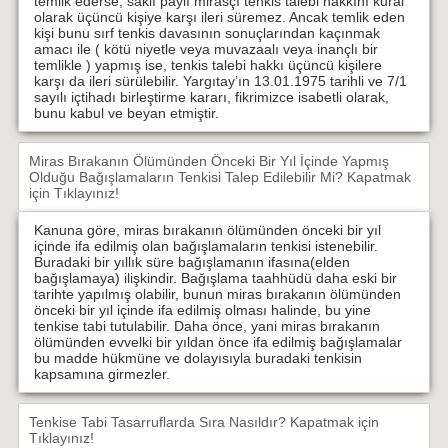
temlik ederse, saklı paylı mirasçı tenkis talebi hakkını kural
olarak üçüncü kişiye karşı ileri süremez. Ancak temlik eden
kişi bunu sırf tenkis davasının sonuçlarından kaçınmak
amacı ile ( kötü niyetle veya muvazaalı veya inançlı bir
temlikle ) yapmış ise, tenkis talebi hakkı üçüncü kişilere
karşı da ileri sürülebilir. Yargıtay’ın 13.01.1975 tarihli ve 7/1
sayılı içtihadı birleştirme kararı, fikrimizce isabetli olarak,
bunu kabul ve beyan etmiştir.
Miras Bırakanın Ölümünden Önceki Bir Yıl İçinde Yapmış
Olduğu Bağışlamaların Tenkisi Talep Edilebilir Mi?
Kapatmak
için Tıklayınız!
Kanuna göre, miras bırakanın ölümünden önceki bir yıl
içinde ifa edilmiş olan bağışlamaların tenkisi istenebilir.
Buradaki bir yıllık süre bağışlamanın ifasına(elden
bağışlamaya) ilişkindir. Bağışlama taahhüdü daha eski bir
tarihte yapılmış olabilir, bunun miras bırakanın ölümünden
önceki bir yıl içinde ifa edilmiş olması halinde, bu yine
tenkise tabi tutulabilir. Daha önce, yani miras bırakanın
ölümünden evvelki bir yıldan önce ifa edilmiş bağışlamalar
bu madde hükmüne ve dolayısıyla buradaki tenkisin
kapsamına girmezler.
Tenkise Tabi Tasarruflarda Sıra Nasıldır?
Kapatmak için
Tıklayınız!