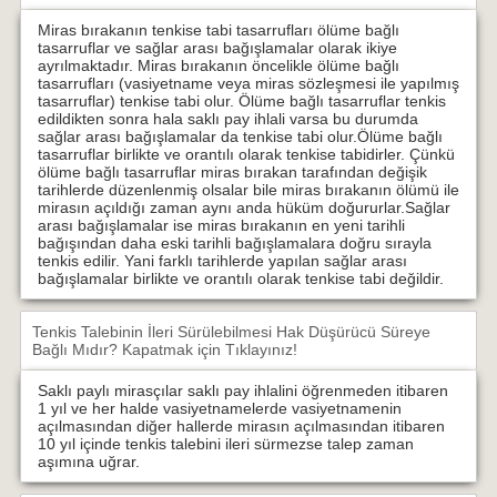
Miras bırakanın tenkise tabi tasarrufları ölüme bağlı
tasarruflar ve sağlar arası bağışlamalar olarak ikiye
ayrılmaktadır. Miras bırakanın öncelikle ölüme bağlı
tasarrufları (vasiyetname veya miras sözleşmesi ile yapılmış
tasarruflar) tenkise tabi olur. Ölüme bağlı tasarruflar tenkis
edildikten sonra hala saklı pay ihlali varsa bu durumda
sağlar arası bağışlamalar da tenkise tabi olur.Ölüme bağlı
tasarruflar birlikte ve orantılı olarak tenkise tabidirler. Çünkü
ölüme bağlı tasarruflar miras bırakan tarafından değişik
tarihlerde düzenlenmiş olsalar bile miras bırakanın ölümü ile
mirasın açıldığı zaman aynı anda hüküm doğururlar.Sağlar
arası bağışlamalar ise miras bırakanın en yeni tarihli
bağışından daha eski tarihli bağışlamalara doğru sırayla
tenkis edilir. Yani farklı tarihlerde yapılan sağlar arası
bağışlamalar birlikte ve orantılı olarak tenkise tabi değildir.
Tenkis Talebinin İleri Sürülebilmesi Hak Düşürücü Süreye
Bağlı Mıdır?
Kapatmak için Tıklayınız!
Saklı paylı mirasçılar saklı pay ihlalini öğrenmeden itibaren
1 yıl ve her halde vasiyetnamelerde vasiyetnamenin
açılmasından diğer hallerde mirasın açılmasından itibaren
10 yıl içinde tenkis talebini ileri sürmezse talep zaman
aşımına uğrar.